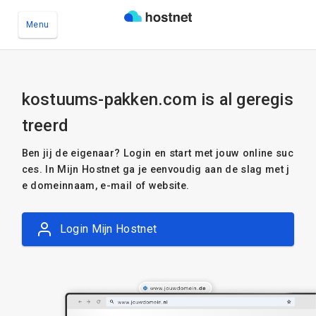
Menu
Ga naar de hoofdinhoud
kostuums-pakken.com is al geregis
treerd
Ben jij de eigenaar? Login en start met jouw online suc
ces. In Mijn Hostnet ga je eenvoudig aan de slag met j
e domeinnaam, e-mail of website.
Login Mijn Hostnet