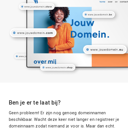
Ben je er te laat bij?
Geen probleem! Er zijn nog genoeg domeinnamen
beschikbaar. Wacht deze keer niet langer en registreer je
domeinnaam zodat niemand je voor is. Maar dan echt.